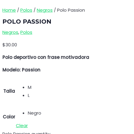
Home
/
Polos
/
Negros
/ Polo Passion
POLO PASSION
Negros
,
Polos
$
30.00
Polo deportivo con frase motivadora
Modelo: Passion
M
Talla
L
Negro
Color
Clear
Polo Passion quantity